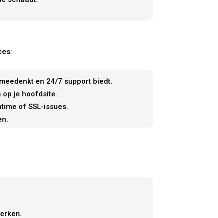
ces:
f meedenkt en 24/7 support biedt.
 op je hoofdsite.
time of SSL-issues.
en.
werken.