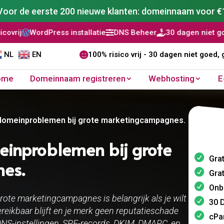
Voor de eerste 200 nieuwe klanten: domeinnaam voor €
Press installatie
DNS Beheer
30 dagen niet goed, geld ter


NL
EN

100% risico vrij - 30 dagen niet goed, 
ome
Domeinnaam registreren
Webhosting
E
domeinproblemen bij grote marketingcampagnes.​
einproblemen bij grote
Grat
s.​
Grat
Onb
ote marketingcampagnes is belangrijk als je wilt
30 D
reikbaar blijft en je merk geen reputatieschade
cPa
 DNS-instellingen, SPF-records, DKIM, DMARC, en