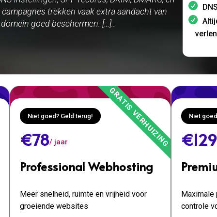
DNS
e campagnes trekken vaak extra aandacht van
Alti
e domein goed beschermen. […]..
verle
Niet goed? Geld terug!
Niet goed
€78
€129
/ jaar
Professional Webhosting
Premi
Meer snelheid, ruimte en vrijheid voor
Maximale p
groeiende websites
controle v