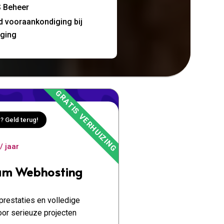
 Beheer
jd vooraankondiging bij
nging
? Geld terug!
/ jaar
um Webhosting
restaties en volledige
oor serieuze projecten