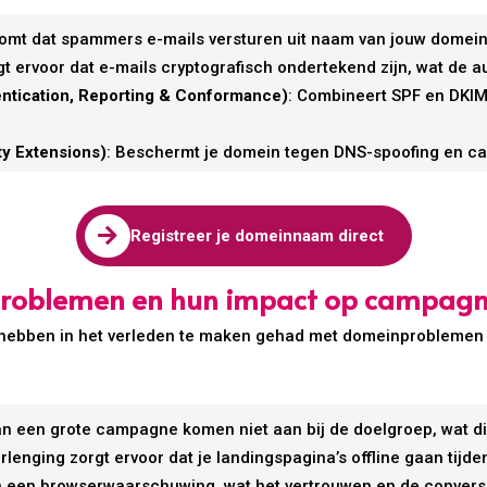
komt dat spammers e-mails versturen uit naam van jouw domein
gt ervoor dat e-mails cryptografisch ondertekend zijn, wat de a
tication, Reporting & Conformance)
: Combineert SPF en DKIM 
y Extensions)
: Beschermt je domein tegen DNS-spoofing en ca

Registreer je domeinnaam direct
roblemen en hun impact op campag
G hebben in het verleden te maken gehad met domeinproblemen
van een grote campagne komen niet aan bij de doelgroep, wat di
erlenging zorgt ervoor dat je landingspagina’s offline gaan tij
en een browserwaarschuwing, wat het vertrouwen en de convers