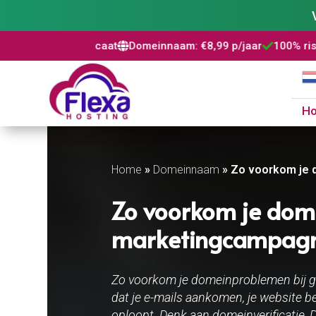
 certificaat
Domeinnaam: €8,99 p/jaar
100% risicovrij
Word



H
Home
»
Domeinnaam
»
Zo voorkom je 
Zo voorkom je dom
marketingcampagne
Zo voorkom je domeinproblemen bij gr
dat je e-mails aankomen, je website be
oploopt. Denk aan domeinverificatie,