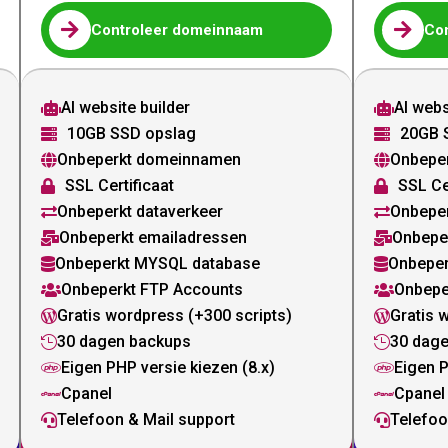


Controleer domeinnaam
Co
AI website builder
AI webs


10GB SSD opslag
20GB 


Onbeperkt domeinnamen
Onbepe


SSL Certificaat
SSL Ce


Onbeperkt dataverkeer
Onbeper


Onbeperkt emailadressen
Onbepe


Onbeperkt MYSQL database
Onbeper


Onbeperkt FTP Accounts
Onbepe


Gratis wordpress (+300 scripts)
Gratis 


30 dagen backups
30 dag


Eigen PHP versie kiezen (8.x)
Eigen P


Cpanel
Cpanel


Telefoon & Mail support
Telefoo

