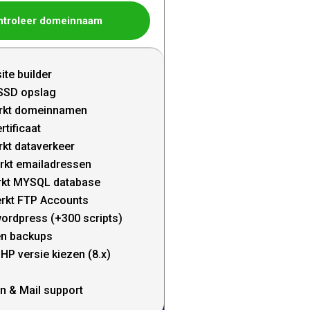
ntroleer domeinnaam
ite builder
SSD opslag
rkt domeinnamen
rtificaat
kt dataverkeer
rkt emailadressen
kt MYSQL database
rkt FTP Accounts
wordpress (+300 scripts)
en backups
HP versie kiezen (8.x)
n & Mail support