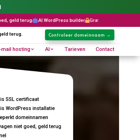
1
ug
AI WordPress builder
Gratis SSL certificaat
Domeinnaam



geld terug.
Controleer domeinnaam →
-mail hosting
AI
Tarieven
Contact
is SSL certificaat
is WordPress installatie
eperkt domeinnamen
agen niet goed, geld terug
nel