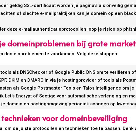
nder geldig SSL-certificaat worden je pagina’s als onveilig gem
achten of slechte e-mailpraktijken kan je domein op een blackl
der deze e-mailauthenticatieprotocollen loop je risico op phish
 je domeinproblemen bij grote mark
 om domeinproblemen te voorkomen. Volg deze stappen:
 tools als DNSChecker of Google Public DNS om te verifiëren of
 SPF, DKIM en DMARC in via je hostingprovider of tools als Post
ensten als Google Postmaster Tools en Talos Intelligence om je
ik Let’s Encrypt of Sectigo voor automatische verlenging en mo
t je domein en hostingomgeving periodiek scannen op kwetsbaa
n technieken voor domeinbeveiliging
al om de juiste protocollen en technieken toe te passen. Denk 