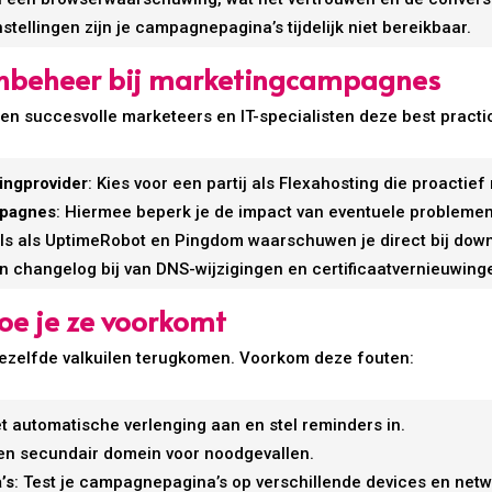
stellingen zijn je campagnepagina’s tijdelijk niet bereikbaar.
inbeheer bij marketingcampagnes
 succesvolle marketeers en IT-specialisten deze best practi
ingprovider
: Kies voor een partij als Flexahosting die proactie
mpagnes
: Hiermee beperk je de impact van eventuele problemen
ols als UptimeRobot en Pingdom waarschuwen je direct bij down
n changelog bij van DNS-wijzigingen en certificaatvernieuwing
oe je ze voorkomt
dezelfde valkuilen terugkomen. Voorkom deze fouten:
et automatische verlenging aan en stel reminders in.
een secundair domein voor noodgevallen.
’s
: Test je campagnepagina’s op verschillende devices en net