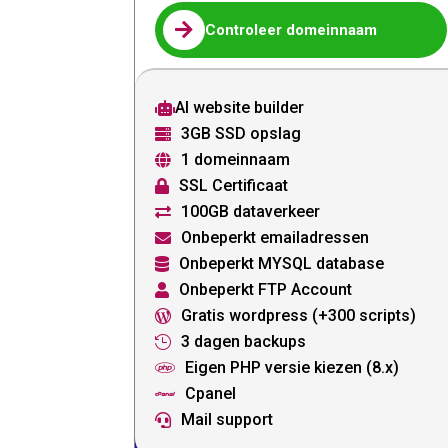

Controleer domeinnaam
AI website builder

3GB SSD opslag

1 domeinnaam

SSL Certificaat

100GB dataverkeer

Onbeperkt emailadressen

Onbeperkt MYSQL database

Onbeperkt FTP Account

Gratis wordpress (+300 scripts)

3 dagen backups

Eigen PHP versie kiezen (8.x)

Cpanel

Mail support
