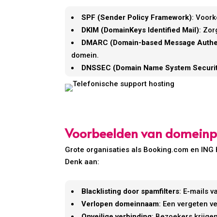
SPF (Sender Policy Framework)
: Voor
DKIM (DomainKeys Identified Mail)
: Zor
DMARC (Domain-based Message Authen
domein.
DNSSEC (Domain Name System Securit
Voorbeelden van domeinp
Grote organisaties als Booking.com en IN
Denk aan:
Blacklisting door spamfilters
: E-mails 
Verlopen domeinnaam
: Een vergeten v
Onveilige verbinding
: Bezoekers krijg