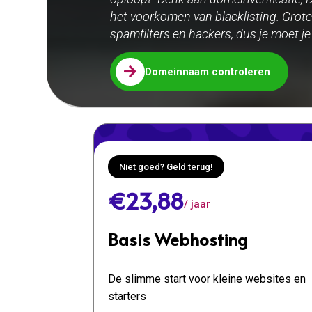
het voorkomen van blacklisting. Grot
spamfilters en hackers, dus je moet j

Domeinnaam controleren
Niet goed? Geld terug!
€23,88
/ jaar
Basis Webhosting
De slimme start voor kleine websites en
starters