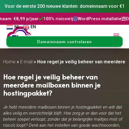
Voor de eerste 200 nieuwe klanten: domeinnaam voor €1
ar
100% risicovrij
WordPress installatie
DNS Beheer
30 d




NL
EN
Domeinnaam controleren
Home
»
E-mail
»
Hoe regel je veilig beheer van meerdere 
Hoe regel je veilig beheer van
meerdere mailboxen binnen je
hostingpakket?
Je hebt meerdere mailboxen binnen je hostingpakket en wilt dat
alles veilig en overzichtelijk blijft. Hoe zorg je er dan voor dat het
beheer soepel verloopt, zonder dat je belangrijke mailtjes mist of
risico’s loopt? Denk aan het instellen van goede wachtwoorden,