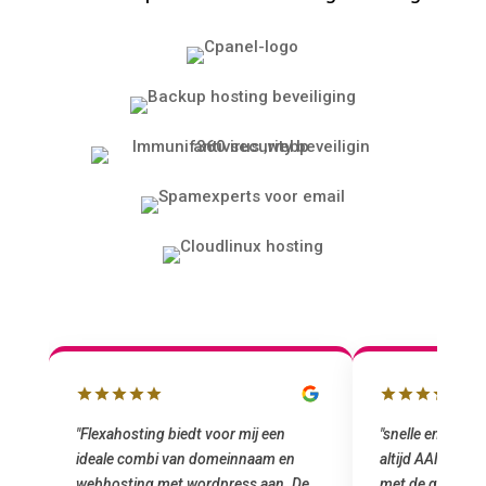
"snelle en vriendelijke service. staat
"Top service. I
altijd AAN (: fijne prijzen vergeleken
het installeren
e
met de grote jongens en dus nu al blij
was meteen doo