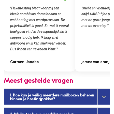
"snelle en vriendelijke service. staat
"Top service. Ik had
altijd AAN (: fijne prijzen vergeleken
het installeren van 
met de grote jongens en dus nu al blij
was meteen door hun
met de overstap!"
gemaakt. Top service
startup! Zeker een a
Goedkoop en de kwali
james van oranje
Marcel Thijs
Meest gestelde vragen
1. Hoe kun je veilig meerdere mailboxen beheren
binnen je hostingpakket?
2. Welke tools zijn geschikt voor het