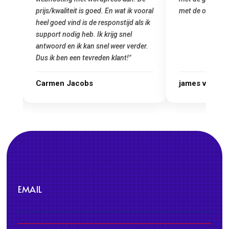
oral
met de overstap!"
gemaakt. Top se
 ik
startup! Zeker e
Goedkoop en de k
r.
james van oranje
Marcel Thijs
EMAIL