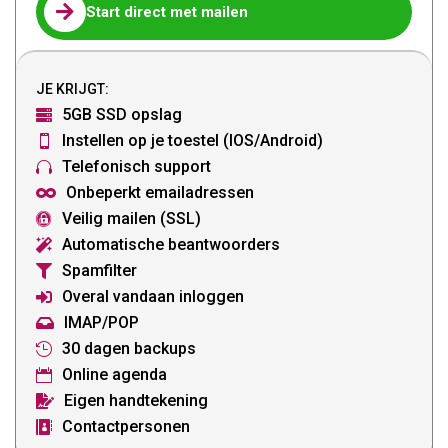

Start direct met mailen
JE KRIJGT:
5GB SSD opslag

Instellen op je toestel (IOS/Android)

Telefonisch support

Onbeperkt emailadressen

Veilig mailen (SSL)

Automatische beantwoorders

Spamfilter

Overal vandaan inloggen

IMAP/POP

30 dagen backups

Online agenda

Eigen handtekening

Contactpersonen
