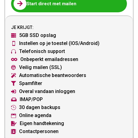

Start direct met mailen
JE KRIJGT:
5GB SSD opslag

Instellen op je toestel (IOS/Android)

Telefonisch support

Onbeperkt emailadressen

Veilig mailen (SSL)

Automatische beantwoorders

Spamfilter

Overal vandaan inloggen

IMAP/POP

30 dagen backups

Online agenda

Eigen handtekening

Contactpersonen
