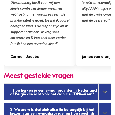
"snelle en vriendelijke service. staat
"Top service. Ik had
altijd AAN (: fijne prijzen vergeleken
het installeren van 
met de grote jongens en dus nu al blij
was meteen door hun
met de overstap!"
gemaakt. Top service
startup! Zeker een a
Goedkoop en de kwali
james van oranje
Marcel Thijs
Meest gestelde vragen
1. Hoe herken je een e-mailprovider in Nederland
of België die echt voldoet aan de GDPR-eisen?
2. Waarom is datalokalisatie belangrijk bij het
kiezen van een e-mailprovider en hoe speelt dit