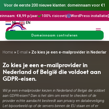
Voor de eerste 200 nieuwe klanten: domeinnaam voor €1
 p/jaar
100% risicovrij
WordPress installatie
DNS Beheer



NL
EN
Domeinnaam controleren
Home
»
E-mail
»
Zo kies je een e-mailprovider in Nederland
Zo kies je een e-mailprovider in
Nederland of België die voldoet aan
GDPR-eisen.​
Wil je een e-mailprovider kiezen in Nederland of België die voldoet
aan GDPR-eisen? Dan is het slim om eerst te checken of de
provider echte aandacht besteedt aan privacy en databeveiliging.
Let bijvoorbeeld op of de servers binnen de EU staan en of er