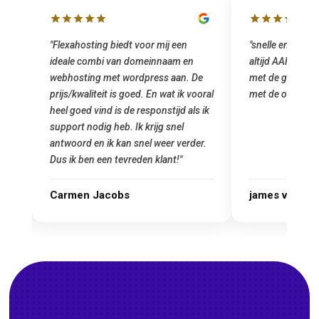
"snelle en vriendelijke service. staat
"Top service. I
altijd AAN (: fijne prijzen vergeleken
het installeren
e
met de grote jongens en dus nu al blij
was meteen doo
oral
met de overstap!"
gemaakt. Top se
 ik
startup! Zeker e
Goedkoop en de k
r.
james van oranje
Marcel Thijs