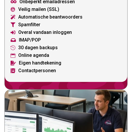
Onbeperkt emailadressen

Veilig mailen (SSL)

Automatische beantwoorders

Spamfilter

Overal vandaan inloggen

IMAP/POP

30 dagen backups

Online agenda

Eigen handtekening

Contactpersonen
