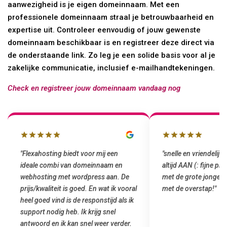
aanwezigheid is je eigen domeinnaam. Met een
professionele domeinnaam straal je betrouwbaarheid en
expertise uit. Controleer eenvoudig of jouw gewenste
domeinnaam beschikbaar is en registreer deze direct via
de onderstaande link. Zo leg je een solide basis voor al je
zakelijke communicatie, inclusief e-mailhandtekeningen.
Check en registreer jouw domeinnaam vandaag nog
"snelle en vriendelijke service. staat
"Top service. Ik had
altijd AAN (: fijne prijzen vergeleken
het installeren van 
met de grote jongens en dus nu al blij
was meteen door hun
met de overstap!"
gemaakt. Top service
startup! Zeker een a
Goedkoop en de kwali