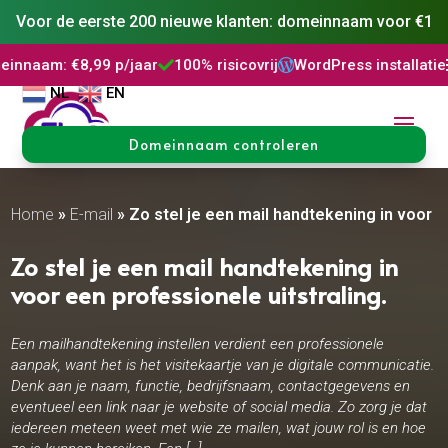
Voor de eerste 200 nieuwe klanten: domeinnaam voor €1
9 p/jaar
100% risicovrij
WordPress installatie
DNS Behee



NL
EN
Domeinnaam controleren
Home
»
E-mail
»
Zo stel je een mail handtekening in voor ee
Zo stel je een mail handtekening in
voor een professionele uitstraling.​
Een mailhandtekening instellen verdient een professionele
aanpak, want het is het visitekaartje van je digitale communicatie.
Denk aan je naam, functie, bedrijfsnaam, contactgegevens en
eventueel een link naar je website of social media. Zo zorg je dat
iedereen meteen weet met wie ze mailen, wat jouw rol is en hoe