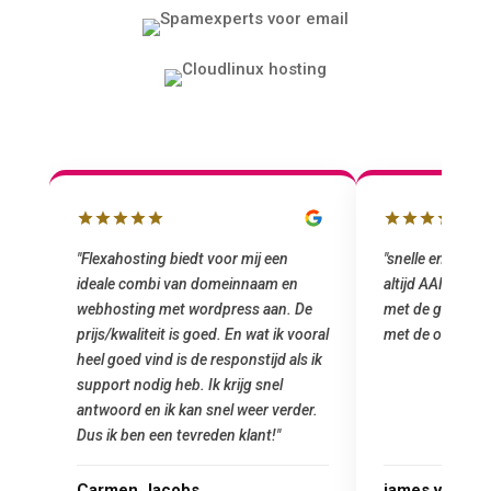
"snelle en vriendelijke service. staat
"Top service. I
altijd AAN (: fijne prijzen vergeleken
het installeren
e
met de grote jongens en dus nu al blij
was meteen doo
oral
met de overstap!"
gemaakt. Top se
 ik
startup! Zeker e
Goedkoop en de k
r.
james van oranje
Marcel Thijs