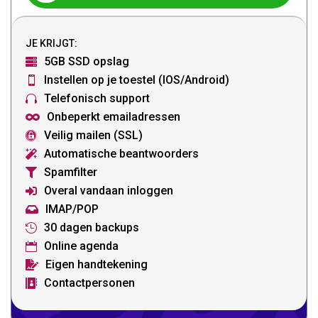
JE KRIJGT:
5GB SSD opslag

Instellen op je toestel (IOS/Android)

Telefonisch support

Onbeperkt emailadressen

Veilig mailen (SSL)

Automatische beantwoorders

Spamfilter

Overal vandaan inloggen

IMAP/POP

30 dagen backups

Online agenda

Eigen handtekening

Contactpersonen
