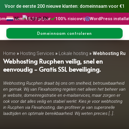
Voor de eerste 200 nieuwe klanten: domeinnaam voor €1
NL
EN
€8,99 p/jaar
100% risicovrij
WordPress installatie
DNS B



Domeinnaam controleren
Home
»
Hosting Services
»
Lokale hosting
»
Webhosting Ruc
Webhosting Rucphen veilig, snel en
eenvoudig - Gratis SSL beveiliging.
Webhosting Rucphen draait bij ons om snelheid, betrouwbaarheid
en gemak. Wij van Flexahosting regelen niet alleen het beheer van
je website, domeinregistratie en e-mailservices, maar zorgen er
ook voor dat alles veilig en stabiel werkt. Kies je voor webhosting
in Rucphen via Flexahosting, dan profiteer je van supersnelle
laadtijden en optimale bereikbaarheid. Wij weten precies […]..