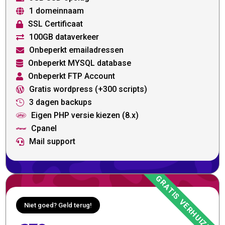
1 domeinnaam

SSL Certificaat

100GB dataverkeer

Onbeperkt emailadressen

Onbeperkt MYSQL database

Onbeperkt FTP Account

Gratis wordpress (+300 scripts)

3 dagen backups

Eigen PHP versie kiezen (8.x)

Cpanel

Mail support

Niet goed? Geld terug!