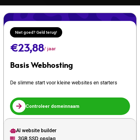
Niet goed? Geld terug!
€23,88
/ jaar
Basis Webhosting
De slimme start voor kleine websites en starters

Controleer domeinnaam
AI website builder

3GB SSD opslag
