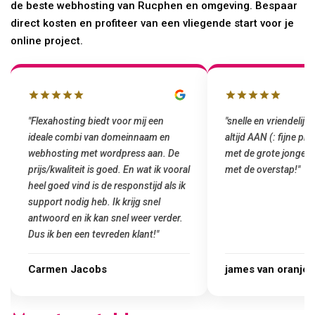
de beste webhosting van Rucphen en omgeving. Bespaar
direct kosten en profiteer van een vliegende start voor je
online project.
ing biedt voor mij een
"snelle en vriendelijke service. staat
mbi van domeinnaam en
altijd AAN (: fijne prijzen vergeleken
g met wordpress aan. De
met de grote jongens en dus nu al blij
iteit is goed. En wat ik vooral
met de overstap!"
vind is de responstijd als ik
dig heb. Ik krijg snel
en ik kan snel weer verder.
 een tevreden klant!"
Jacobs
james van oranje