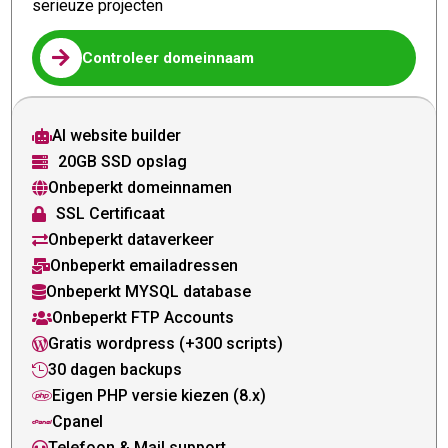
serieuze projecten

Controleer domeinnaam
AI website builder

20GB SSD opslag

Onbeperkt domeinnamen

SSL Certificaat

Onbeperkt dataverkeer

Onbeperkt emailadressen

Onbeperkt MYSQL database

Onbeperkt FTP Accounts

Gratis wordpress (+300 scripts)

30 dagen backups

Eigen PHP versie kiezen (8.x)

Cpanel

Telefoon & Mail support
