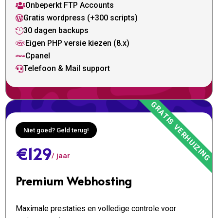
Onbeperkt FTP Accounts

Gratis wordpress (+300 scripts)

30 dagen backups

Eigen PHP versie kiezen (8.x)

Cpanel

Telefoon & Mail support

Niet goed? Geld terug!
€129
/ jaar
Premium Webhosting
Maximale prestaties en volledige controle voor