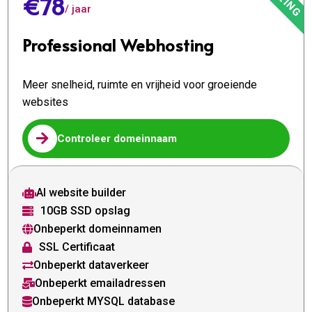
€78
/ jaar
Professional Webhosting
Meer snelheid, ruimte en vrijheid voor groeiende
websites

Controleer domeinnaam
AI website builder

10GB SSD opslag

Onbeperkt domeinnamen

SSL Certificaat

Onbeperkt dataverkeer

Onbeperkt emailadressen

Onbeperkt MYSQL database
