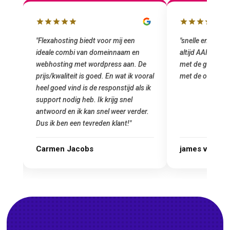
"Flexahosting biedt voor mij een
"snelle en vriendelijke ser
ideale combi van domeinnaam en
altijd AAN (: fijne prijze
webhosting met wordpress aan. De
met de grote jongens en d
prijs/kwaliteit is goed. En wat ik vooral
met de overstap!"
heel goed vind is de responstijd als ik
support nodig heb. Ik krijg snel
antwoord en ik kan snel weer verder.
Dus ik ben een tevreden klant!"
Carmen Jacobs
james van oranje