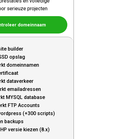
restaties en volledige
oor serieuze projecten
ntroleer domeinnaam
ite builder
SSD opslag
rkt domeinnamen
rtificaat
kt dataverkeer
rkt emailadressen
kt MYSQL database
rkt FTP Accounts
wordpress (+300 scripts)
en backups
HP versie kiezen (8.x)