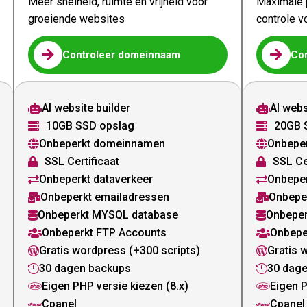
Meer snelheid, ruimte en vrijheid voor
Maximale p
groeiende websites
controle v


Controleer domeinnaam
Co
AI website builder
AI webs


10GB SSD opslag
20GB 


Onbeperkt domeinnamen
Onbepe


SSL Certificaat
SSL Ce


Onbeperkt dataverkeer
Onbeper


Onbeperkt emailadressen
Onbepe


Onbeperkt MYSQL database
Onbeper


Onbeperkt FTP Accounts
Onbepe


Gratis wordpress (+300 scripts)
Gratis 


30 dagen backups
30 dag


Eigen PHP versie kiezen (8.x)
Eigen P


Cpanel
Cpanel

