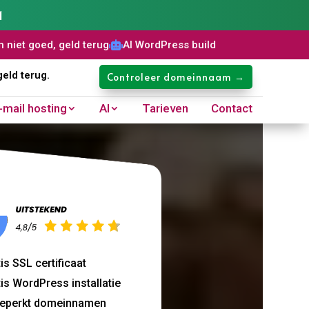
1
 terug
AI WordPress builder
Gratis SSL certificaat
Domeinn



geld terug.
Controleer domeinnaam →
-mail hosting
AI
Tarieven
Contact
is SSL certificaat
is WordPress installatie
eperkt domeinnamen