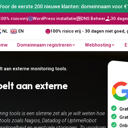
Voor de eerste 200 nieuwe klanten: domeinnaam voor €
WordPress installatie
DNS Beheer
30 dagen niet goed, geld


NL
EN

100% risico vrij - 30 dagen niet goed, 
ome
Domeinnaam registreren
Webhosting
E
t aan externe monitoring tools.​
pelt aan externe
Grat
ng tools is een slimme zet als je wilt weten hoe
Grat
t tools zoals Nagios, Datadog of UptimeRobot
Onb
 laadsnelheid en eventuele storingen. Zo voorkom