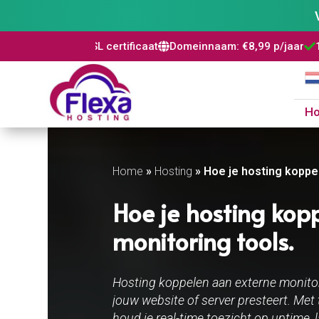
 SSL certificaat
Domeinnaam: €8,99 p/jaar
100% risicovrij



H
Home
»
Hosting
»
Hoe je hosting koppel
Hoe je hosting kop
monitoring tools.​
Hosting koppelen aan externe monitori
jouw website of server presteert. Me
houd je real-time toezicht op uptime,