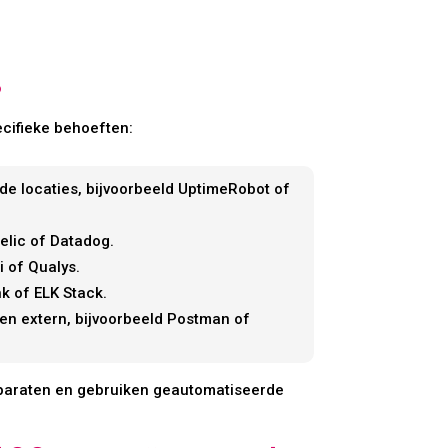
?
ecifieke behoeften:
de locaties, bijvoorbeeld UptimeRobot of
elic of Datadog.
 of Qualys.
k of ELK Stack.
gen extern, bijvoorbeeld Postman of
pparaten en gebruiken geautomatiseerde