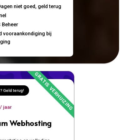
agen niet goed, geld terug
nel
 Beheer
jd vooraankondiging bij
nging
? Geld terug!
/ jaar
um Webhosting