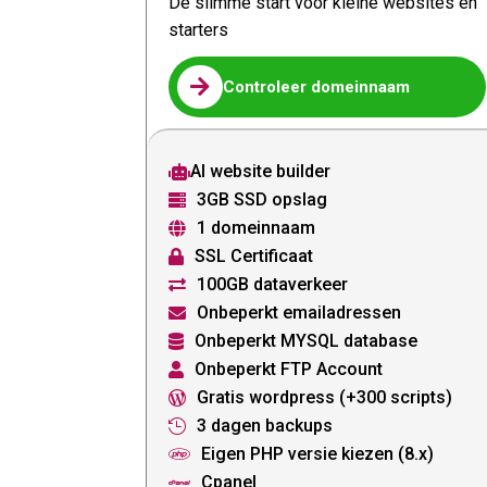
De slimme start voor kleine websites en
starters

Controleer domeinnaam
AI website builder

3GB SSD opslag

1 domeinnaam

SSL Certificaat

100GB dataverkeer

Onbeperkt emailadressen

Onbeperkt MYSQL database

Onbeperkt FTP Account

Gratis wordpress (+300 scripts)

3 dagen backups

Eigen PHP versie kiezen (8.x)

Cpanel
