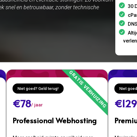
30 D
plek snel en betrouwbaar, zonder technische
cPa
DNS
Alti
verle
Niet goed? Geld terug!
Niet goed
€78
€129
/ jaar
Professional Webhosting
Premi