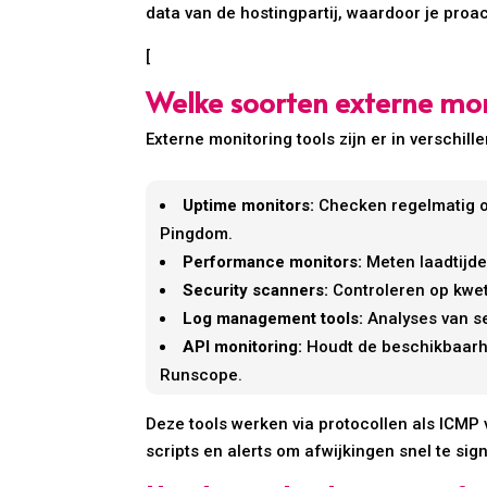
data van de hostingpartij, waardoor je proa
[
Welke soorten externe moni
Externe monitoring tools zijn er in verschi
Uptime monitors:
Checken regelmatig of
Pingdom.
Performance monitors:
Meten laadtijde
Security scanners:
Controleren op kwet
Log management tools:
Analyses van se
API monitoring:
Houdt de beschikbaarhei
Runscope.
Deze tools werken via protocollen als ICM
scripts en alerts om afwijkingen snel te sig