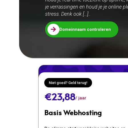
je verrassingen en houd je je online 
stress. Denk ook […]..

Domeinnaam controleren
Niet goed? Geld terug!
€23,88
/ jaar
Basis Webhosting