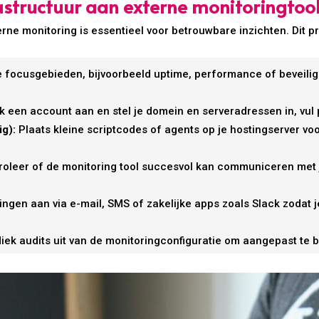
rastructuur aan externe monitoringtoo
erne monitoring is essentieel voor betrouwbare inzichten. Dit p
 focusgebieden, bijvoorbeeld uptime, performance of beveiligi
 een account aan en stel je domein en serveradressen in, vul p
ig):
Plaats kleine scriptcodes of agents op je hostingserver v
oleer of de monitoring tool succesvol kan communiceren met j
llingen aan via e-mail, SMS of zakelijke apps zoals Slack zodat
ek audits uit van de monitoringconfiguratie om aangepast te bl