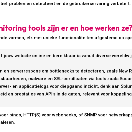
ctief problemen detecteert en de gebruikerservaring verbetert.
toring tools zijn er en hoe werken ze
llende vormen, elk met unieke functionaliteiten afgestemd op sp
 jouw website online en bereikbaar is vanuit diverse wereldwij
n en serverrespons om bottlenecks te detecteren, zoals New R
sbaarheden, malware en SSL-certificaten via tools zoals Sucuri
rver- en applicatielogs voor diepgaand inzicht, denk aan Splun
d en prestaties van API’s in de gaten, relevant voor koppelin
P voor pings, HTTP(S) voor webchecks, of SNMP voor netwerka
naleren.