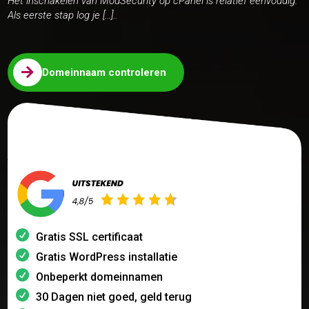
Het inschakelen van ModSecurity op cPanel is relatief eenvoudig.
Als eerste stap log je […]..

Domeinnaam controleren
Gratis SSL certificaat
Gratis WordPress installatie
Onbeperkt domeinnamen
30 Dagen niet goed, geld terug