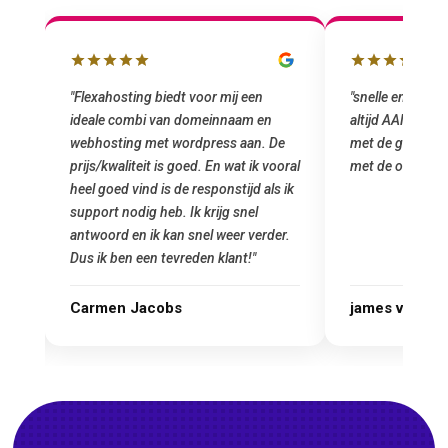
lbox
"Flexahosting biedt voor mij een
"snelle en vriend
ideale combi van domeinnaam en
altijd AAN (: fij
 mij
webhosting met wordpress aan. De
met de grote jon
prijs/kwaliteit is goed. En wat ik vooral
met de overstap
heel goed vind is de responstijd als ik
n
support nodig heb. Ik krijg snel
antwoord en ik kan snel weer verder.
Dus ik ben een tevreden klant!"
Carmen Jacobs
james van ora