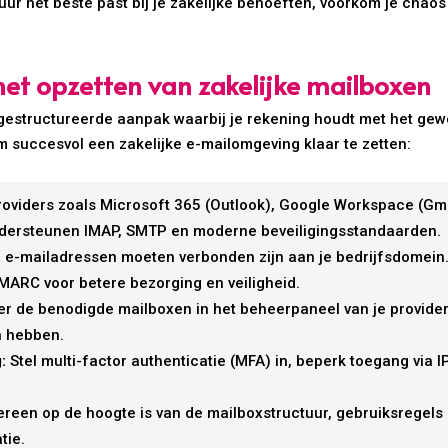
r het beste past bij je zakelijke behoeften, voorkom je chaos e
het opzetten van zakelijke mailboxen
gestructureerde aanpak waarbij je rekening houdt met het gew
om succesvol een zakelijke e-mailomgeving klaar te zetten:
oviders zoals Microsoft 365 (Outlook), Google Workspace (Gma
 ondersteunen IMAP, SMTP en moderne beveiligingsstandaarden.
 e-mailadressen moeten verbonden zijn aan je bedrijfsdomein. 
MARC voor betere bezorging en veiligheid.
r de benodigde mailboxen in het beheerpaneel van je provider.
n hebben.
:
Stel multi-factor authenticatie (MFA) in, beperk toegang via IP
reen op de hoogte is van de mailboxstructuur, gebruiksregels 
tie.