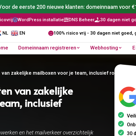
Voor de eerste 200 nieuwe klanten: domeinnaam voor €
 installatie
DNS Beheer
30 dagen niet goed, geld terug



NL
EN

100% risico vrij - 30 dagen niet goed, 
ome
Domeinnaam registreren
Webhosting
E
van zakelijke mailboxen voor je team, inclusief rolverdeling
ten van zakelijke
eam, inclusief
Veil
Onb
werken en het mailverkeer overzichtelijk
30 