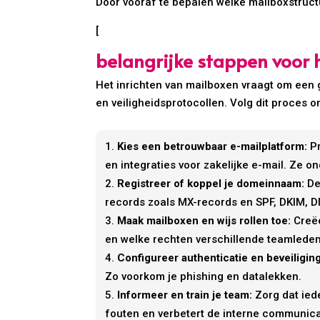
Door vooraf te bepalen welke mailboxstructuu
[
belangrijke stappen voor 
Het inrichten van mailboxen vraagt om een 
en veiligheidsprotocollen. Volg dit proces 
Kies een betrouwbaar e-mailplatform:
Pr
en integraties voor zakelijke e-mail. Ze
Registreer of koppel je domeinnaam:
De
records zoals MX-records en SPF, DKIM, D
Maak mailboxen en wijs rollen toe:
Creëe
en welke rechten verschillende teamlede
Configureer authenticatie en beveiliging
Zo voorkom je phishing en datalekken.
Informeer en train je team:
Zorg dat iede
fouten en verbetert de interne communica