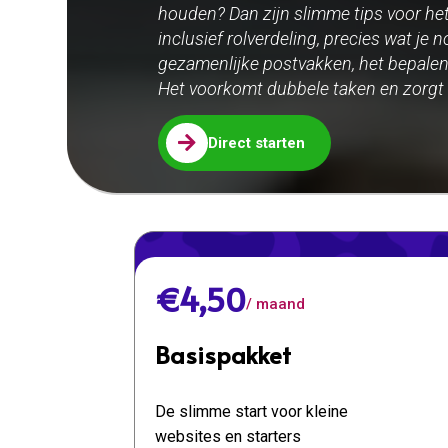
houden? Dan zijn slimme tips voor het
inclusief rolverdeling, precies wat j
gezamenlijke postvakken, het bepalen 
Het voorkomt dubbele taken en zorgt d

Direct starten
€4,50
/ maand
Basispakket
De slimme start voor kleine
websites en starters