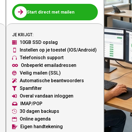

Start direct met mailen
JE KRIJGT:
10GB SSD opslag

Instellen op je toestel (IOS/Android)

Telefonisch support

Onbeperkt emailadressen

Veilig mailen (SSL)

Automatische beantwoorders

Spamfilter

Overal vandaan inloggen

IMAP/POP

30 dagen backups

Online agenda

Eigen handtekening
