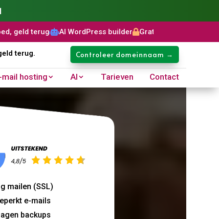
1
AI WordPress builder
Gratis SSL certificaat
Domeinnaam: €8,


geld terug.
Controleer domeinnaam →
-mail hosting
AI
Tarieven
Contact
.​
ig mailen (SSL)
eperkt e-mails
dagen backups