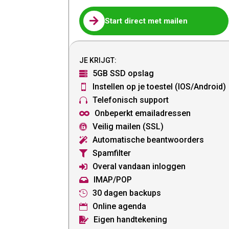

Start direct met mailen
JE KRIJGT:
5GB SSD opslag

Instellen op je toestel (IOS/Android)

Telefonisch support

Onbeperkt emailadressen

Veilig mailen (SSL)

Automatische beantwoorders

Spamfilter

Overal vandaan inloggen

IMAP/POP

30 dagen backups

Online agenda

Eigen handtekening
