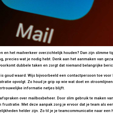
 en het mailverkeer overzichtelijk houden? Dan zijn slimme tip
ling, precies wat je nodig hebt. Denk aan het aanmaken van gez
 voorkomt dubbele taken en zorgt dat niemand belangrijke beric
 is goud waard. Wijs bijvoorbeeld een contactpersoon toe voor 
ratie opvolgt. Zo houd je grip op wie wat doet en stroomlijne
trouwelijke informatie netjes blijft.
 afspraken over mailboxbeheer. Door slim gebruik te maken van f
 frustratie. Met deze aanpak zorg je ervoor dat je team als ee
elijkheden helder zijn. Zo til je je teamcommunicatie naar een 