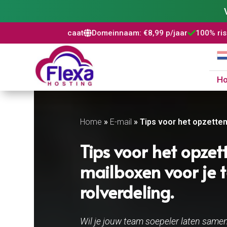
ficaat
Domeinnaam: €8,99 p/jaar
100% risicovrij
WordPress



H
Home
»
E-mail
»
Tips voor het opzetten 
Tips voor het opzet
mailboxen voor je t
rolverdeling.​
Wil je jouw team soepeler laten samen