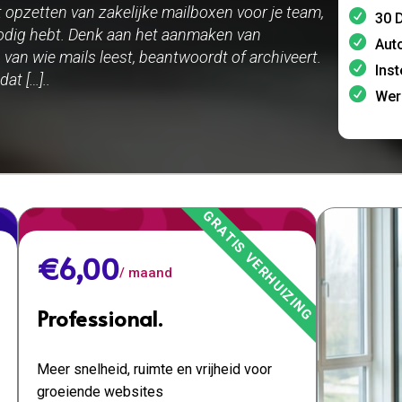
 opzetten van zakelijke mailboxen voor je team,
30 D
e nodig hebt. Denk aan het aanmaken van
Aut
van wie mails leest, beantwoordt of archiveert.
Inst
at […]..
Wer
€6,00
/ maand
Professional.
Meer snelheid, ruimte en vrijheid voor
groeiende websites